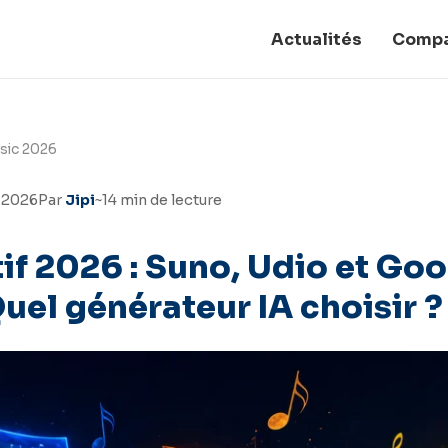
Actualités
Compa
sic 2026
i 2026
Par
Jipi
~14 min de lecture
f 2026 : Suno, Udio et Go
uel générateur IA choisir ?