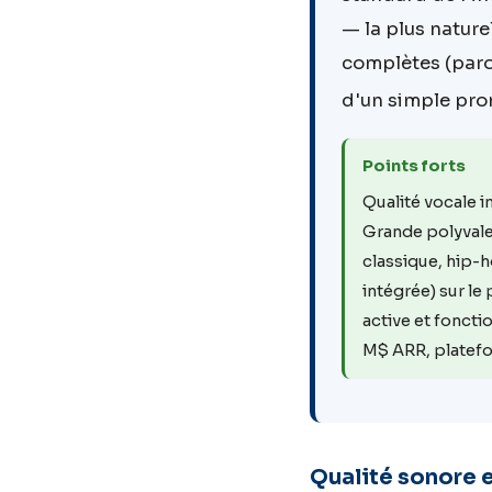
— la plus natur
complètes (parol
d'un simple pro
Points forts
Qualité vocale i
Grande polyvale
classique, hip-
intégrée) sur l
active et foncti
M$ ARR, platef
Qualité sonore e