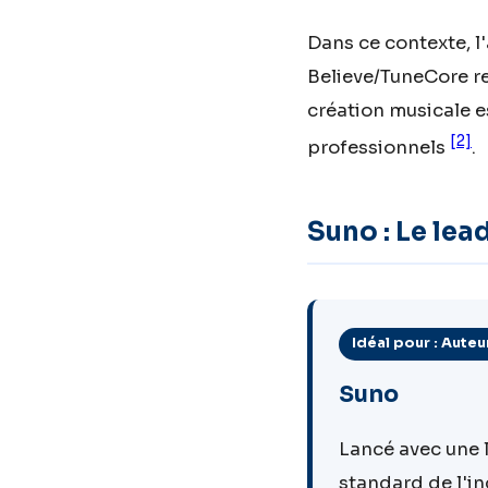
Dans ce contexte, l
Believe/TuneCore re
création musicale es
[2]
professionnels
.
Suno : Le lea
Idéal pour : Aut
Suno
Lancé avec une 
standard de l'in