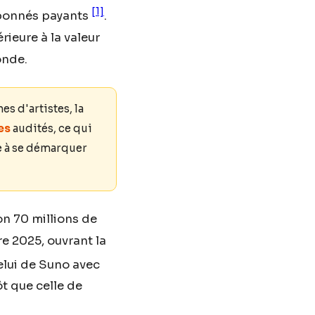
[1]
'abonnés payants
.
rieure à la valeur
onde.
s d'artistes, la
es
audités, ce qui
e à se démarquer
n 70 millions de
re 2025, ouvrant la
elui de Suno avec
ôt que celle de