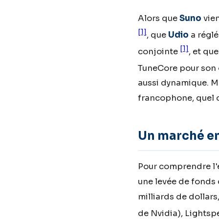
Alors que
Suno
vien
[1]
, que
Udio
a réglé
[1]
conjointe
, et qu
TuneCore pour son o
aussi dynamique. M
francophone, quel o
Un marché en 
Pour comprendre l'é
une levée de fonds 
milliards de dollar
de Nvidia), Lightsp