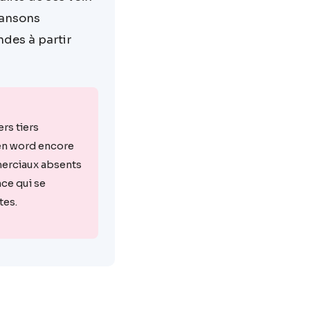
hansons
ndes à partir
rs tiers
en word encore
merciaux absents
nce qui se
tes.