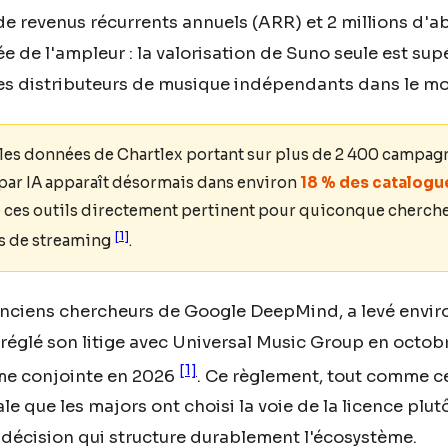
 de revenus récurrents annuels (ARR) et 2 millions d
 de l'ampleur : la valorisation de Suno seule est supé
es distributeurs de musique indépendants dans le m
les données de Chartlex portant sur plus de 2 400 campagne
ar IA apparaît désormais dans environ
18 % des catalogu
e ces outils directement pertinent pour quiconque cherch
[1]
es de streaming
.
anciens chercheurs de Google DeepMind, a levé enviro
a réglé son litige avec Universal Music Group en octob
[1]
rme conjointe en 2026
. Ce règlement, tout comme c
e que les majors ont choisi la voie de la licence plut
 décision qui structure durablement l'écosystème.