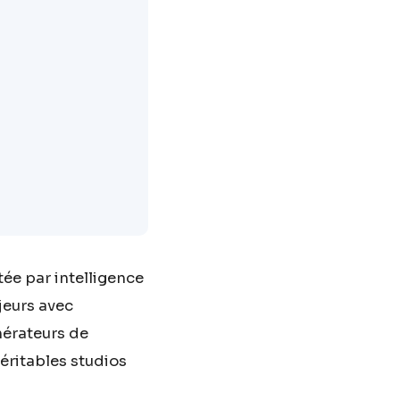
ée par intelligence
jeurs avec
nérateurs de
éritables studios