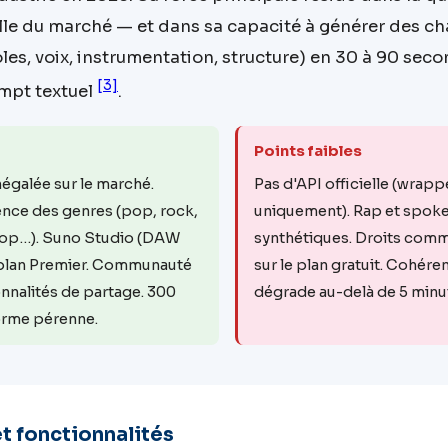
elle du marché — et dans sa capacité à générer des c
es, voix, instrumentation, structure) en 30 à 90 seco
[3]
mpt textuel
.
Points faibles
négalée sur le marché.
Pas d'API officielle (wrappe
nce des genres (pop, rock,
uniquement). Rap et spok
hop…). Suno Studio (DAW
synthétiques. Droits com
e plan Premier. Communauté
sur le plan gratuit. Cohére
onnalités de partage. 300
dégrade au-delà de 5 minu
orme pérenne.
t fonctionnalités