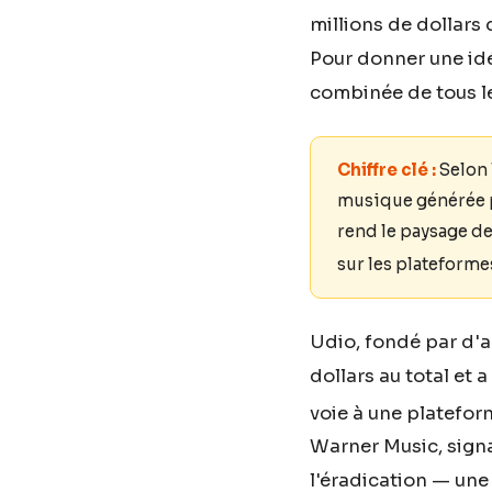
millions de dollars
Pour donner une idée
combinée de tous l
Chiffre clé :
Selon 
musique générée p
rend le paysage d
sur les plateform
Udio, fondé par d'
dollars au total et 
voie à une platefo
Warner Music, signal
l'éradication — une