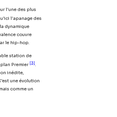
ur l'une des plus
u'ici l'apanage des
, la dynamique
yvalence couvre
ar le hip-hop.
table station de
[3]
 plan Premier
.
on inédite,
C'est une évolution
 mais comme un